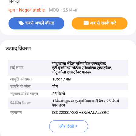
निकालें
मूल्य：Negotiatable
MOQ：25 किलो
सबसे अच्छी कीमत
अब से संपर्क करें
उत्पाद विवरण
,
गोटू कोला सेंटेला एशियाटिक एक्सट्रैक्ट
हाई लाइट
,
एंटी इंफ्लेमेटरी सेंटेला एशियाटिक एक्सट्रैक्ट
गोटू कोला एक्सट्रैक्ट पाउडर
आपूर्ति की क्षमता
10ton / माह
उत्पत्ति के प्लेस
चीन
न्यूनतम आदेश मात्रा
25 किलो
1 किलो: मुहरबंद एल्यूमीनियम पन्नी बैग / 25 किलो
पैकेजिंग विवरण
पेपर ड्रम
प्रमाणन
ISO22000/KOSHER/HALAL/BRC
और देखो