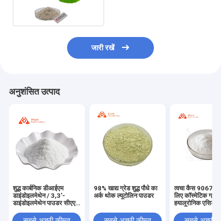
इंफ्लैमेटरी निकालें
जारी रखें
अनुशंसित उत्पाद
शुद्ध कार्बनिक डीआईएम
98% खाद्य ग्रेड शुद्ध पौधे का
त्वचा कैस 9067-3
डाइंडोइलमेथेन / 3,3'-
अर्क थोक ल्यूटोलिन पाउडर
लिए कॉस्मेटिक ग्रे
डाइंडोइलमेथेन पाउडर सीएएस
हयालूरोनिक एसिड
1968-05-4
सबसे अच्छी कीमत
सबसे अच्छी कीमत
सबसे अच्छी 