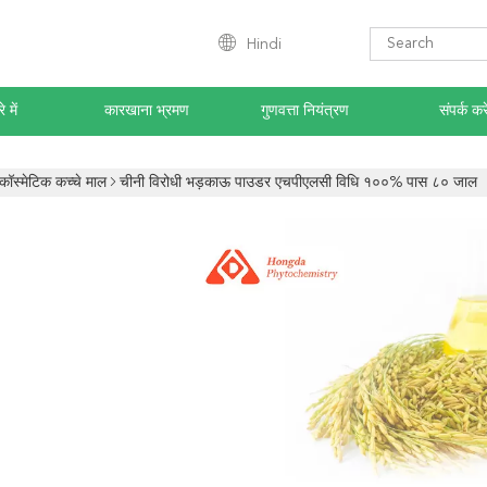
Hindi
े में
कारखाना भ्रमण
गुणवत्ता नियंत्रण
संपर्क करे
कॉस्मेटिक कच्चे माल
चीनी विरोधी भड़काऊ पाउडर एचपीएलसी विधि १००% पास ८० जाल