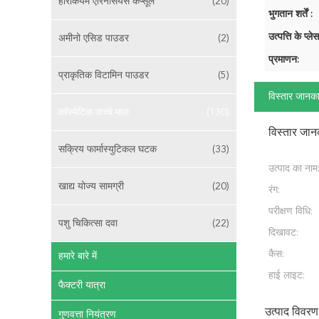
हेरिकियम एरिनेसियस कैप्सूल
(20)
भुगतान शर्तें :
उत्पत्ति के प्लेस
अमीनो एसिड पाउडर
(2)
प्रमाणन:
प्राकृतिक विटामिन पाउडर
(5)
विस्तार जानका
कॉस्मेटिक कच्चे माल
(130)
विस्तार जान
सक्रिय फार्मास्युटिकल घटक
(33)
उत्पाद का नाम
खाद्य योज्य सामग्री
(20)
रंग:
परीक्षण विधि:
पशु चिकित्सा दवा
(22)
दिखावट:
कैस:
हमारे बारे में
हाई लाइट:
फैक्टरी यात्रा
उत्पाद विवरण
गुणवत्ता नियंत्रण