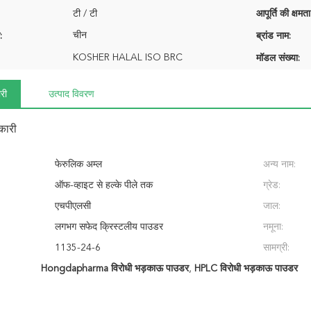
टी / टी
आपूर्ति की क्षमता
चीन
:
ब्रांड नाम:
KOSHER HALAL ISO BRC
मॉडल संख्या:
री
उत्पाद विवरण
कारी
:
फेरुलिक अम्ल
अन्य नाम:
ऑफ-व्हाइट से हल्के पीले तक
ग्रेड:
एचपीएलसी
जाल:
लगभग सफेद क्रिस्टलीय पाउडर
नमूना:
1135-24-6
सामग्री:
Hongdapharma विरोधी भड़काऊ पाउडर
,
HPLC विरोधी भड़काऊ पाउडर