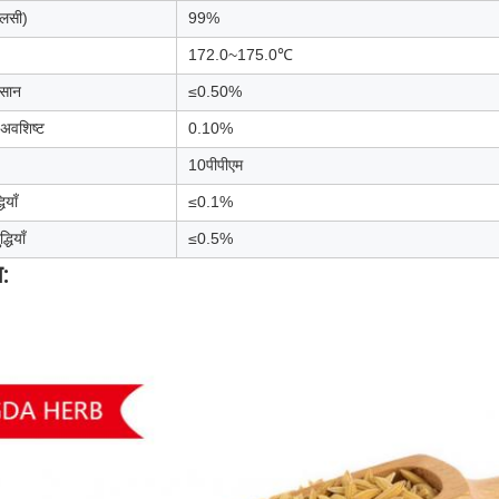
लसी)
99%
172.0~175.0℃
्सान
≤0.50%
 अवशिष्ट
0.10%
10पीपीएम
ियाँ
≤0.1%
्धियाँ
≤0.5%
: