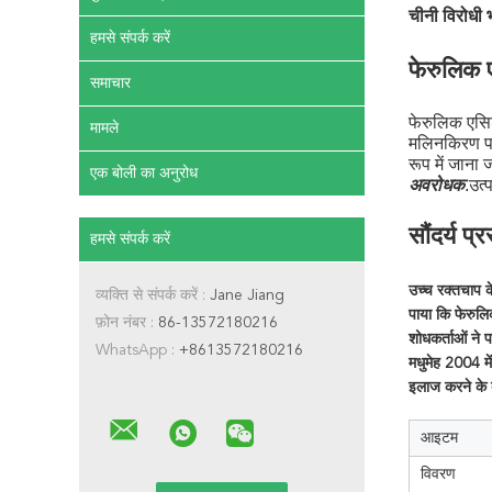
चीनी विरोधी 
हमसे संपर्क करें
फेरुलिक ए
समाचार
फेरुलिक एसिड
मामले
मलिनकिरण पर 
रूप में जाना ज
एक बोली का अनुरोध
.उत्
अवरोधक
सौंदर्य प्
हमसे संपर्क करें
उच्च रक्तचाप क
व्यक्ति से संपर्क करें :
Jane Jiang
पाया कि फेरुलि
फ़ोन नंबर :
86-13572180216
शोधकर्ताओं ने प
WhatsApp :
+8613572180216
मधुमेह 2004 मे
इलाज करने के ब
आइटम
विवरण