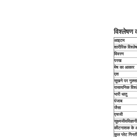
विश्लेषण 
आइटम
शारीरिक विश्ले
विवरण
परख
मेष का आकार
एश
सूखने पर नुक्स
रासायनिक विश्
भारी धातु
पंजाब
जैसा
एचजी
सूक्ष्मजीवविज्ञा
कीटनाशक के 
कुल प्लेट गिनत