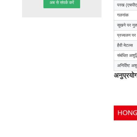
परख (एचपीए
गलनांक
सूखने पर नुक
प्रज्वलन पर
हैवी मेटल्स
संबंधित अशुद्ध
अनिर्दिष्ट अशुद
अनुप्रयोग