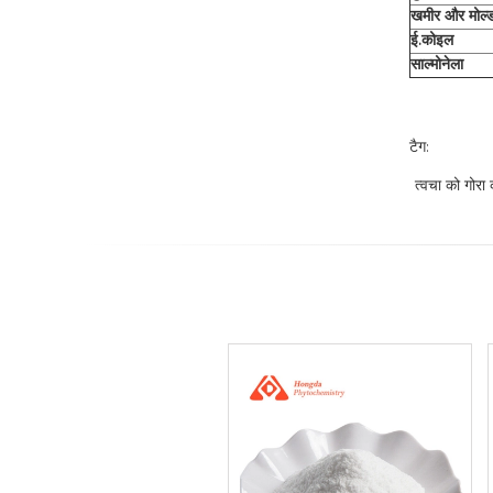
खमीर और मोल्
ई.कोइल
साल्मोनेला
टैग:
त्वचा को गोर