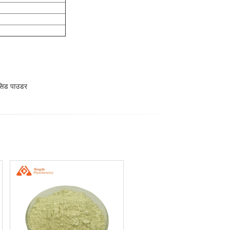
िड पाउडर