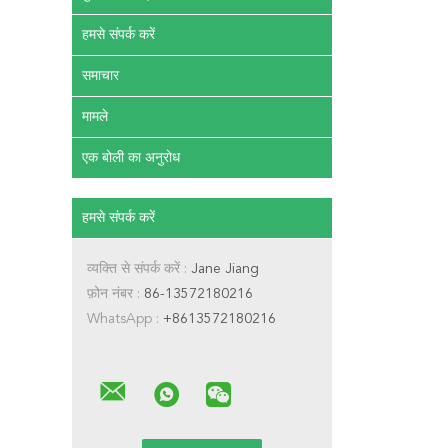
हमसे संपर्क करें
समाचार
मामले
एक बोली का अनुरोध
हमसे संपर्क करें
व्यक्ति से संपर्क करें :
Jane Jiang
फ़ोन नंबर :
86-13572180216
WhatsApp :
+8613572180216