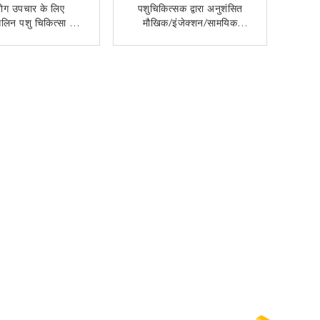
रोग उपचार के लिए
पशुचिकित्सक द्वारा अनुशंसित
िलिन पशु चिकित्सा दवा
मौखिक/इंजेक्शन/सामयिक
लेट/कैप्सूल/तरल
प्रशासन पशु चिकित्सा दवा की
खुराक
अब से संपर्क करें
अब से संपर्क करें