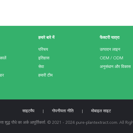
हमारे बारे में
फैक्टरी यात्रा
परिचय
उत्पादन लाइन
कालें
इतिहास
OEM / ODM
सेवा
अनुसंधान और विकास
उडर
हमारी टीम
साइटमैप
गोपनीयता नीति
मोबाइल साइट
|
|
त्ता शुद्ध पौधे का अर्क आपूर्तिकर्ता. © 2021 - 2024 pure-plantextract.com. All R