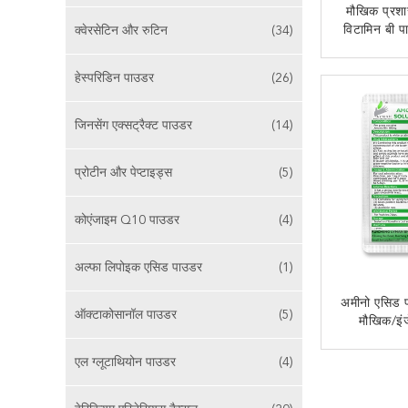
मौखिक प्रशा
विटामिन बी प
क्वेरसेटिन और रुटिन
(34)
दवा पान
अब से
हेस्परिडिन पाउडर
(26)
जिनसेंग एक्सट्रैक्ट पाउडर
(14)
प्रोटीन और पेप्टाइड्स
(5)
कोएंजाइम Q10 पाउडर
(4)
अल्फा लिपोइक एसिड पाउडर
(1)
अमीनो एसिड प
ऑक्टाकोसानॉल पाउडर
(5)
मौखिक/इं
प
एल ग्लूटाथियोन पाउडर
(4)
अब से