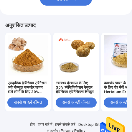
अनुशंसित उत्पाद
प्राकृतिक हेरिसियम एरिनैसस
स्वास्थ्य देखभाल के लिए
कमजोर पाचन के साथ
अर्क कैप्सूल कमजोर पाचन
30% स्पेसिफिकेशन नेचुरल
के लिए शेर मैनी अर्क
वाले लोगों के लिए 30%
हेरिसियम एरिनैसियस कैप्सूल
Hericium Erin
एकाग्रता
कैप्सूल
सबसे अच्छी कीमत
सबसे अच्छी कीमत
सबसे अच्छी 
होम
हमारे बारे में
हमसे संपर्क करें
Desktop Site
साइटमैप
Privacy Policy