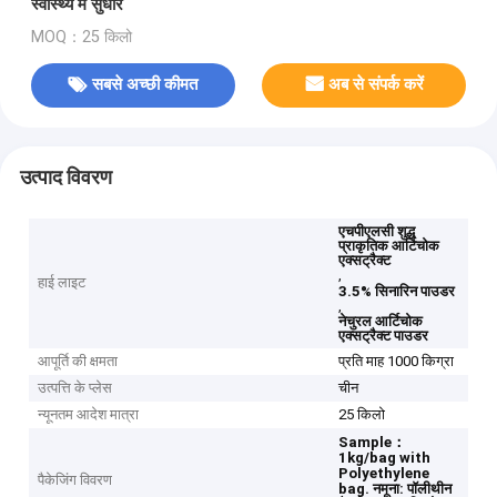
स्वास्थ्य में सुधार
MOQ：25 किलो
सबसे अच्छी कीमत
अब से संपर्क करें
उत्पाद विवरण
एचपीएलसी शुद्ध
प्राकृतिक आर्टिचोक
एक्सट्रैक्ट
,
हाई लाइट
3.5% सिनारिन पाउडर
,
नेचुरल आर्टिचोक
एक्सट्रैक्ट पाउडर
आपूर्ति की क्षमता
प्रति माह 1000 किग्रा
उत्पत्ति के प्लेस
चीन
न्यूनतम आदेश मात्रा
25 किलो
Sample：
1kg/bag with
Polyethylene
पैकेजिंग विवरण
bag.
नमूना: पॉलीथीन