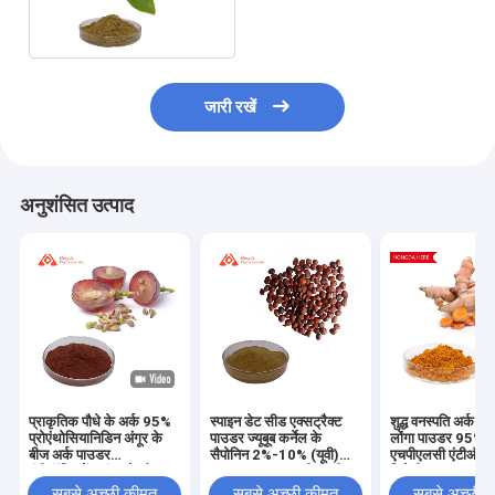
50% शुद्धता
जारी रखें
अनुशंसित उत्पाद
प्राकृतिक पौधे के अर्क 95%
स्पाइन डेट सीड एक्सट्रैक्ट
शुद्ध वनस्पति अर्क कर्क
प्रोएंथोसियानिडिन अंगूर के
पाउडर ज्यूबूब कर्नेल के
लोंगा पाउडर 95%
बीज अर्क पाउडर
सैपोनिन 2%-10% (यूवी)
एचपीएलसी एंटीऑक्स
एंटीऑक्सिडेंट अंगूर के बीज
0.3%-10% (एचपीएलसी)
विरोधी भड़काऊ
अर्क
सबसे अच्छी कीमत
सबसे अच्छी कीमत
सबसे अच्छी 