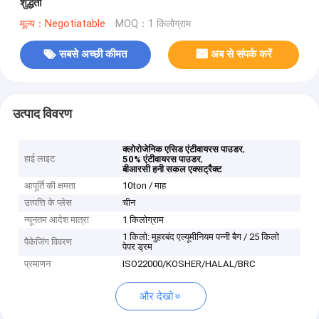
शुद्धता
मूल्य：Negotiatable
MOQ：1 किलोग्राम
सबसे अच्छी कीमत
अब से संपर्क करें
उत्पाद विवरण
,
क्लोरोजेनिक एसिड एंटीवायरस पाउडर
हाई लाइट
,
50% एंटीवायरस पाउडर
बीआरसी हनी सकल एक्सट्रैक्ट
आपूर्ति की क्षमता
10ton / माह
उत्पत्ति के प्लेस
चीन
न्यूनतम आदेश मात्रा
1 किलोग्राम
1 किलो: मुहरबंद एल्यूमीनियम पन्नी बैग / 25 किलो
पैकेजिंग विवरण
पेपर ड्रम
प्रमाणन
ISO22000/KOSHER/HALAL/BRC
और देखो