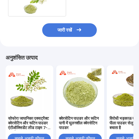
एक्सट्रैक्ट
जारी रखें
अनुशंसित उत्पाद
सोफोरा जापानिका एक्सट्रैक्ट
क्वेरसेटिन पाउडर और रूटिन
विरोधी भड़काऊ क्वेर
क्वेरसेटिन और रूटिन पाउडर
पानी में घुलनशील क्वेरसेटिन
पीला पाउडर सेलुलर क
एंटीऑक्सिडेंट लीड टाइम 7-
पाउडर
बचाता है
15 दिन
सबसे अच्छी कीमत
सबसे अच्छी कीमत
सबसे अच्छी 