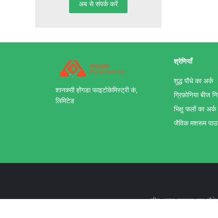
श्रेणियाँ
शुद्ध पौधे का अर्क
शानक्सी होंगडा फाइटोकेमिस्ट्री कं,
ग्रिफ़ोनिया बीज नि
लिमिटेड
भिक्षु फलों का अर्क
जैविक मशरूम पा
चीन अच्छा गुणवत्ता शुद्ध