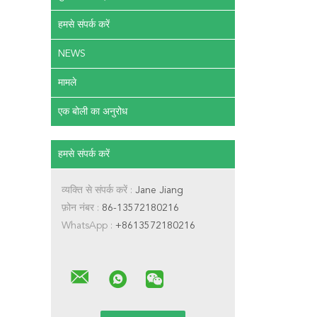
हमसे संपर्क करें
NEWS
मामले
एक बोली का अनुरोध
हमसे संपर्क करें
व्यक्ति से संपर्क करें :
Jane Jiang
फ़ोन नंबर :
86-13572180216
WhatsApp :
+8613572180216