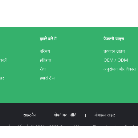
हमारे बारे में
फैक्टरी यात्रा
परिचय
उत्पादन लाइन
कालें
इतिहास
OEM / ODM
सेवा
अनुसंधान और विकास
उडर
हमारी टीम
साइटमैप
गोपनीयता नीति
मोबाइल साइट
|
|
 पौधे का अर्क आपूर्तिकर्ता. © 2021 - 2025 Shaanxi Hongda Phytochemistry Co., L