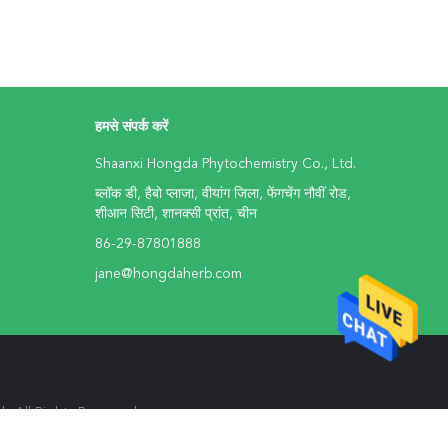
हमसे संपर्क करें
Shaanxi Hongda Phytochemistry Co., Ltd.
ब्लॉक डी, हैबो प्लाजा, वीयांग जिला, फेंगचेंग नौवीं रोड,
शीआन सिटी, शानक्सी प्रांत, चीन
86-29-87801888
jane@hongdaherb.com
td.. All Rights Reserved.