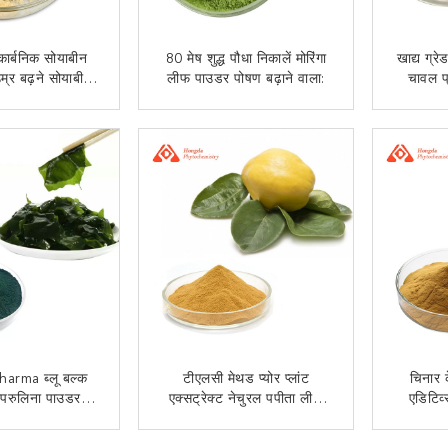
कार्बनिक सोयाबीन
80 मेष शुद्ध पौधा निकालें मोरिंगा
खाद्य ग्रे
उम्र बढ़ने सोयाबीन
लीफ पाउडर पोषण बढ़ाने वाला:
चावल प
ड 80% पाउडर
 संपर्क करें
अब से संपर्क करें
rma ब्लू बल्क
टीएलसी मेथड प्योर प्लांट
चिनार 
्पिरुलिना पाउडर
एक्सट्रेक्ट नेचुरल पपीता लीफ
एडिटिव
प्सूल टैबलेट्स
एक्सट्रैक्ट रेसिस्टेंस टू कैंसर
 संपर्क करें
अब से संपर्क करें